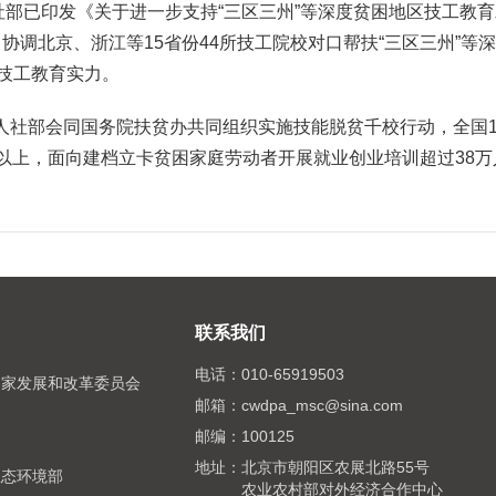
已印发《关于进一步支持“三区三州”等深度贫困地区技工教育
协调北京、浙江等15省份44所技工院校对口帮扶“三区三州”等
”技工教育实力。
社部会同国务院扶贫办共同组织实施技能脱贫千校行动，全国12
以上，面向建档立卡贫困家庭劳动者开展就业创业培训超过38万
联系我们
电话：
010-65919503
国家发展和改革委员会
邮箱：
cwdpa_msc@sina.com
邮编：
100125
局
地址：
北京市朝阳区农展北路55号
生态环境部
农业农村部对外经济合作中心