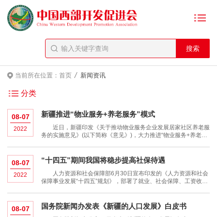
/
当前所在位置：
首页
新闻资讯
分类
新疆推进“物业服务+养老服务”模式
08-07
近日，新疆印发《关于推动物业服务企业发展居家社区养老服
2022
务的实施意见》(以下简称《意见》)，大力推进“物业服务+养老服
务”居家社区养老模式，切实增加居家社区养老服务有效供给，更
好满足老年人日益多样化多层次的养老服务需求，着力破解高龄、
空巢、独居、失能
“十四五”期间我国将稳步提高社保待遇
08-07
人力资源和社会保障部6月30日宣布印发的《人力资源和社会
2022
保障事业发展“十四五”规划》，部署了就业、社会保障、工资收入
分配等六方面重点任务和重大举措，提出19项量化指标，其中要
求社保待遇水平稳步提高，基本养老保险参保率达到95%。
围绕多层次社会保障体
国务院新闻办发表《新疆的人口发展》白皮书
08-07