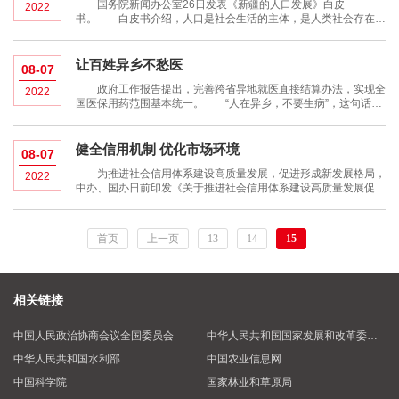
国务院新闻办公室26日发表《新疆的人口发展》白皮
2022
书。 白皮书介绍，人口是社会生活的主体，是人类社会存在和
发展的前提。中华人民共和国成立前，新疆经济社会发展落后，人
口规模小，人口素质低，人均预期寿命短。1949年新中国成立
后，新疆人口特别是少数民族人口数量快速增长，人
让百姓异乡不愁医
08-07
政府工作报告提出，完善跨省异地就医直接结算办法，实现全
2022
国医保用药范围基本统一。 “人在异乡，不要生病”，这句话说
到无数人心坎上。当然，谁也难免头疼脑热，不担心异地“就医
难”“报销难”，就成了老百姓的殷切期待。 据全国医疗保障工
健全信用机制 优化市场环境
08-07
为推进社会信用体系建设高质量发展，促进形成新发展格局，
2022
中办、国办日前印发《关于推进社会信用体系建设高质量发展促进
形成新发展格局的意见》，明确提出推进质量和品牌信用建设。质
量和品牌是有机统一体，品牌是质量的象征，质量提升最终也会体
现在品牌上。不少专家和读者表
首页
上一页
13
14
15
相关链接
中国人民政治协商会议全国委员会
中华人民共和国国家发展和改革委员会
中华人民共和国水利部
中国农业信息网
中国科学院
国家林业和草原局