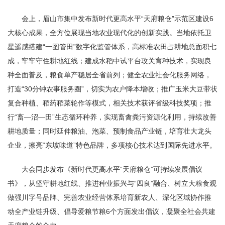
会上，眉山市集中发布新时代更高水平“天府粮仓”示范区建设6
大核心成果，全方位展现当地农业现代化的创新实践。当地依托卫
星遥感搭建“一图管田”数字化监管体系，高标准农田占耕地总面积七
成，牢牢守住耕地红线；建成水稻中试平台攻关育种技术，实现良
种全面普及，粮食单产稳居全省前列；健全农业社会化服务网络，
打造“30分钟农事服务圈”，切实为农户降本增收；推广玉米大豆带状
复合种植、稻药稻菜轮作等模式，相关技术获评省级科技奖项；推
行“畜—沼—田”生态循环种养，实现畜禽粪污资源化利用，持续改善
耕地质量；同时延伸粮油、泡菜、预制食品产业链，培育壮大龙头
企业，擦亮“东坡味道”特色品牌，多项核心技术达到国际先进水平。
大会同步发布《新时代更高水平“天府粮仓”可持续发展倡议
书》，从坚守耕地红线、推进种业振兴与“四良”融合、树立大粮食观
做强川字号品牌、完善农业经营体系培育新农人、深化区域协作推
动全产业链升级、倡导爱粮节粮6个方面发出倡议，凝聚全社会共建