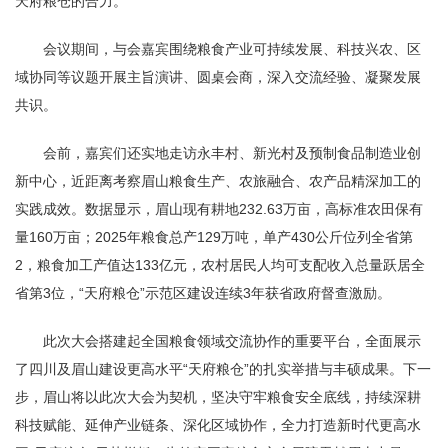
天府粮仓的合力。
会议期间，与会嘉宾围绕粮食产业可持续发展、科技兴农、区
域协同等议题开展主旨演讲、圆桌会商，深入交流经验、凝聚发展
共识。
会前，嘉宾们还实地走访永丰村、新光村及预制食品制造业创
新中心，近距离考察眉山粮食生产、农旅融合、农产品精深加工的
实践成效。数据显示，眉山现有耕地232.63万亩，高标准农田保有
量160万亩；2025年粮食总产129万吨，单产430公斤位列全省第
2，粮食加工产值达133亿元，农村居民人均可支配收入总量跃居全
省第3位，“天府粮仓”示范区建设连续3年获省政府督查激励。
此次大会搭建起全国粮食领域交流协作的重要平台，全面展示
了四川及眉山建设更高水平“天府粮仓”的扎实举措与丰硕成果。下一
步，眉山将以此次大会为契机，坚决守牢粮食安全底线，持续深耕
科技赋能、延伸产业链条、深化区域协作，全力打造新时代更高水