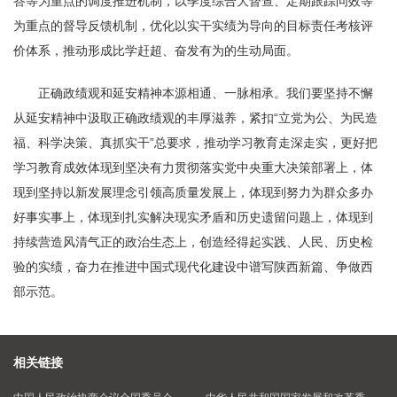
答等为重点的调度推进机制，以季度综合大督查、定期跟踪问效等
为重点的督导反馈机制，优化以实干实绩为导向的目标责任考核评
价体系，推动形成比学赶超、奋发有为的生动局面。
正确政绩观和延安精神本源相通、一脉相承。我们要坚持不懈
从延安精神中汲取正确政绩观的丰厚滋养，紧扣“立党为公、为民造
福、科学决策、真抓实干”总要求，推动学习教育走深走实，更好把
学习教育成效体现到坚决有力贯彻落实党中央重大决策部署上，体
现到坚持以新发展理念引领高质量发展上，体现到努力为群众多办
好事实事上，体现到扎实解决现实矛盾和历史遗留问题上，体现到
持续营造风清气正的政治生态上，创造经得起实践、人民、历史检
验的实绩，奋力在推进中国式现代化建设中谱写陕西新篇、争做西
部示范。
相关链接