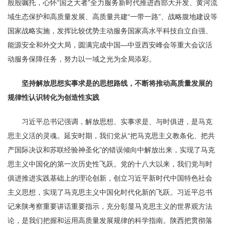
殷殷嘱托，心怀“国之大者”全力服务新时代推进西部大开发、黄河流
域生态保护和高质量发展、高质量共建“一带一路”、战略腹地建设等
国家战略实施，发挥比较优势主动服务国家高水平科技自立自强、
能源安全和外交大局，圆满完成中国—中亚西安峰会等重大会议活
动服务保障任务，努力以一域之光为全局添彩。
坚持解放思想实事求是的思想路线，不断将推动高质量发展的
规律性认识转化为创造性实践
习近平总书记强调，解放思想、实事求是、与时俱进，是马克
思主义活的灵魂。延安时期，我们党从“把马克思主义教条化、把共
产国际决议和苏联经验神圣化”的错误倾向中解放出来，实现了马克
思主义中国化的第一次历史性飞跃。党的十八大以来，我们党与时
俱进推进实践基础上的理论创新，创立习近平新时代中国特色社会
主义思想，实现了马克思主义中国化时代化新的飞跃。习近平总书
记来陕考察重要讲话重要指示，充分彰显马克思主义的世界观方法
论，是我们把握和运用高质量发展规律的科学指南。陕西把贯彻落