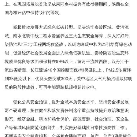
上。在巩固拓展脱贫攻坚成果同乡村振兴有效衔接期间，陕西在全
国考核评估中保持“好”的等次。
积极推动发展方式绿色低碳转型。坚决筑牢秦岭区域、黄河流
域、南水北调中线工程水源涵养区三大生态安全屏障，深入打好污
染防治和“三北”工程两场攻坚战，以碳达峰碳中和为牵引培育绿色动
能，促进经济社会发展全面进入绿色低碳轨道。秦岭陕西段生态环
境质量优良等级面积保持在99%以上，黄河干流陕西段、汉丹江干
流出省断面、长江流域46个国控断面保持Ⅱ类及以上，PM2.5浓度降
到35微克以下、优良天数突破300天，关中地区大气污染治理取得明
显的阶段性成效，可再生能源装机规模超过火电。
强化公共安全治理，提升全域本质安全水平。坚持安全和发展
两个硬道理，扭住健全和落实责任制这个重点持续提升政治和意识
形态、经济金融、耕地和粮食保护、能源资源、社会治理、安全生
产等领域风险防范化解能力，扎实做好基础性日常性预防性工作，
不断夯实安全稳定根基。全省粮食播种面积、单产、总产3项指标总