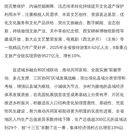
统完整保护、内涵挖掘阐释、活态传承转化持续提升文化遗产保护
利用水平，注重根植人民需求、丰富文艺创作、资源直达基层，优
化文化服务和文化产品供给，突出文旅融合、数字赋能、业态创
新，持续做强文旅产业。关中革命纪念馆、西安碑林博物馆新馆等
建成开放，新大众文艺繁荣发展，电视剧《西北岁月》《主角》等
一批精品力作广受好评，2025年全省接待游客8.62亿人次，8条重点
文旅产业链实现营收9527亿元、增长10%。
促进城乡融合和区域联动，推动共同富裕。全面实施“双极带
动、多点支撑、三区协同”区域发展战略，突出强化县域分类管理和
考核，增强以县城为枢纽、小城镇为节点、乡村为腹地的县域经济
体系发展质效，在巩固拓展脱贫攻坚成果基础上分类有序、片区化
推进乡村振兴，积极适应人口结构变化加强普惠性、基础性、兜底
性民生建设，努力推动共同富裕取得更为明显的实质性进展。全省
地区人均生产总值差异系数持续下降，生产总值超200亿元的县域达
到29个、较“十三五”末翻了近一番，集体经济强村占比增至13%以