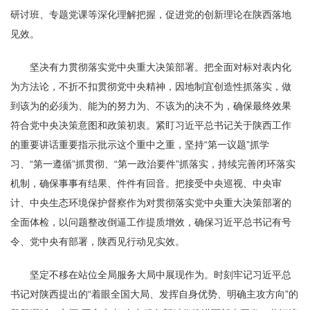
研讨班、专题党课等深化理解把握，促进党的创新理论在陕西落地
见效。
坚决有力贯彻落实党中央重大决策部署。把全面对标对表内化
为方法论，不折不扣贯彻党中央精神，因地制宜创造性抓落实，做
到该为的必须为、能为的努力为、不该为的决不为，确保最终效果
符合党中央决策意图和政策初衷。紧盯习近平总书记关于陕西工作
的重要讲话重要指示批示这个重中之重，坚持“第一议题”抓学
习、“第一遵循”抓贯彻、“第一政治要件”抓落实，持续完善闭环落实
机制，确保事事有结果、件件有回音。把接受中央巡视、中央审
计、中央生态环境保护督察作为对贯彻落实党中央重大决策部署的
全面体检，以问题整改倒逼工作提质增效，确保习近平总书记有号
令、党中央有部署，陕西见行动见实效。
坚定不移在站位全局服务大局中展现作为。时刻牢记习近平总
书记对陕西提出的“着眼全国大局、发挥自身优势、明确主攻方向”的