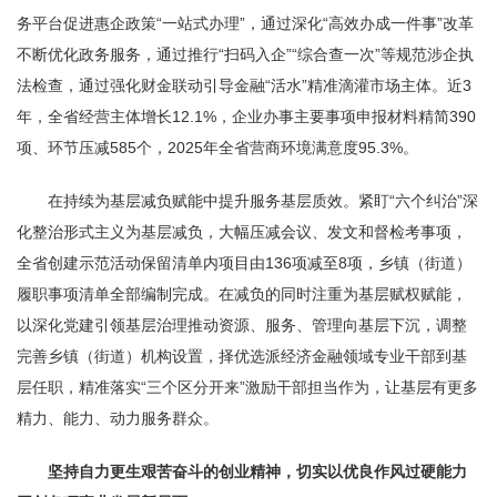
务平台促进惠企政策“一站式办理”，通过深化“高效办成一件事”改革
不断优化政务服务，通过推行“扫码入企”“综合查一次”等规范涉企执
法检查，通过强化财金联动引导金融“活水”精准滴灌市场主体。近3
年，全省经营主体增长12.1%，企业办事主要事项申报材料精简390
项、环节压减585个，2025年全省营商环境满意度95.3%。
在持续为基层减负赋能中提升服务基层质效。紧盯“六个纠治”深
化整治形式主义为基层减负，大幅压减会议、发文和督检考事项，
全省创建示范活动保留清单内项目由136项减至8项，乡镇（街道）
履职事项清单全部编制完成。在减负的同时注重为基层赋权赋能，
以深化党建引领基层治理推动资源、服务、管理向基层下沉，调整
完善乡镇（街道）机构设置，择优选派经济金融领域专业干部到基
层任职，精准落实“三个区分开来”激励干部担当作为，让基层有更多
精力、能力、动力服务群众。
坚持自力更生艰苦奋斗的创业精神，切实以优良作风过硬能力