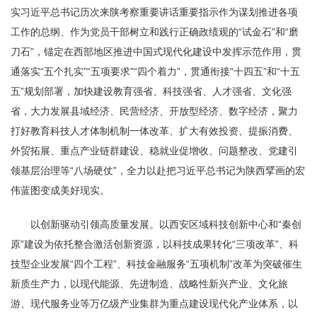
实习近平总书记历次来陕考察重要讲话重要指示作为谋划推进各项
工作的总纲、作为党员干部树立和践行正确政绩观的“试金石”和“磨
刀石”，锚定在西部地区推进中国式现代化建设中发挥示范作用，贯
通落实“五个扎实”“五项要求”“四个着力”，贯通衔接“十四五”和“十五
五”规划部署，加快建设教育强省、科技强省、人才强省、文化强
省，大力发展县域经济、民营经济、开放型经济、数字经济，聚力
打好教育科技人才体制机制一体改革、扩大有效投资、提振消费、
外贸拓展、重点产业链群建设、稳就业促增收、问题整改、党建引
领基层治理等“八场硬仗”，全力以赴把习近平总书记为陕西擘画的宏
伟蓝图变成美好现实。
以创新驱动引领高质量发展。以西安区域科技创新中心和“秦创
原”建设为依托整合激活创新资源，以科技成果转化“三项改革”、科
技型企业发展“四个工程”、科技金融服务“五项机制”改革为突破催生
新质生产力，以现代能源、先进制造、战略性新兴产业、文化旅
游、现代服务业等万亿级产业集群为重点建设现代化产业体系，以