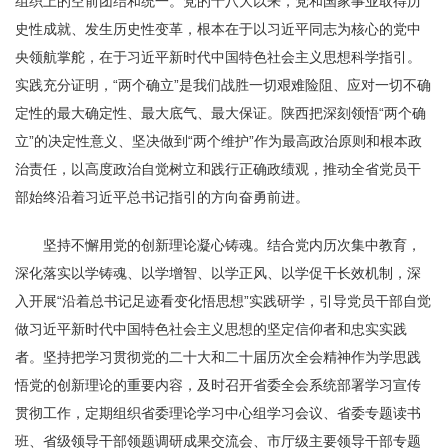
组织上的空前团结和统一。党的十八大以来，党和国家事业取得历
史性成就、发生历史性变革，根本在于以习近平同志为核心的党中
央领航掌舵，在于习近平新时代中国特色社会主义思想科学指引。
实践充分证明，“两个确立”是我们战胜一切艰难险阻、应对一切不确
定性的最大确定性、最大底气、最大保证。陕西把深刻领悟“两个确
立”的决定性意义、坚决做到“两个维护”作为最高政治原则和根本政
治责任，以高度政治自觉树立和践行正确政绩观，推动全省党员干
部始终沿着习近平总书记指引的方向奋勇前进。
坚持不懈用党的创新理论凝心铸魂。结合党内历次集中教育，
深化落实以学铸魂、以学增智、以学正风、以学促干长效机制，深
入开展“沿着总书记足迹看变化悟思想”实践研学，引导党员干部自觉
做习近平新时代中国特色社会主义思想的坚定信仰者和忠实实践
者。坚持把学习贯彻党的二十大和二十届历次全会精神作为学思践
悟党的创新理论的重要内容，及时召开省委全会系统部署学习宣传
贯彻工作，定期组织省委理论学习中心组学习会议、省委专题读书
班、省级领导干部领题调研成果交流会、市厅级主要领导干部专题