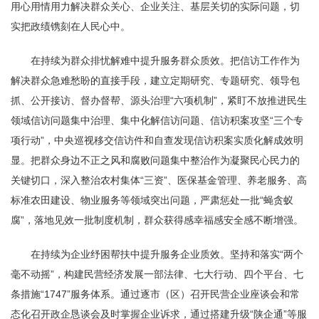
用心用情用力解决群众关心、企业关注、基层关切的实际问题，切
实把政绩镌刻在人民心中。
在持续为群众排忧解难中提升服务群众质效。把信访工作作为
解决群众急难愁盼的直接手段，建立定期研究、专题研究、领导包
抓、公开接访、督办督帮、源头治理“六项机制”，紧盯不放推进民生
领域信访问题集中治理、集中化解信访问题、信访积案攻坚“三个专
项行动”，中央巡视移交信访件和自查发现信访积案实质化解成效明
显。把群众身边不正之风和腐败问题集中整治作为凝聚民心民力的
关键切口，深入整治农村集体“三资”、医保基金管理、养老服务、高
标准农田建设、物业服务等领域突出问题，严肃惩处一批“蝇贪蚁
腐”，落地见效一批制度机制，群众获得感幸福感安全感不断增强。
在持续为企业纾困帮扶中提升服务企业质效。坚持和落实“两个
毫不动摇”，构建民营经济发展一部法律、七大行动、四个平台、七
条措施“1747”服务体系。通过逐市（区）召开民营企业座谈会和常
态化召开政企恳谈会及时掌握企业诉求，通过搭建升级“陕企通”等服