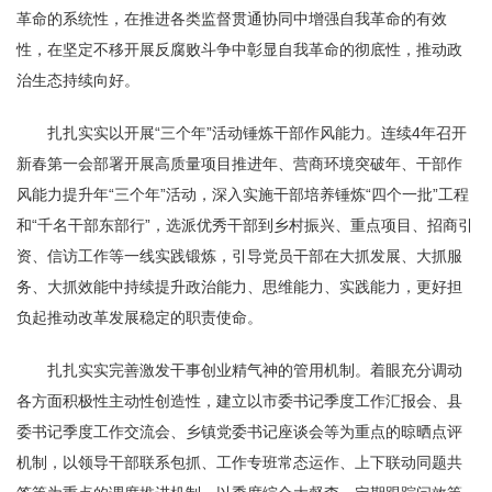
革命的系统性，在推进各类监督贯通协同中增强自我革命的有效
性，在坚定不移开展反腐败斗争中彰显自我革命的彻底性，推动政
治生态持续向好。
扎扎实实以开展“三个年”活动锤炼干部作风能力。连续4年召开
新春第一会部署开展高质量项目推进年、营商环境突破年、干部作
风能力提升年“三个年”活动，深入实施干部培养锤炼“四个一批”工程
和“千名干部东部行”，选派优秀干部到乡村振兴、重点项目、招商引
资、信访工作等一线实践锻炼，引导党员干部在大抓发展、大抓服
务、大抓效能中持续提升政治能力、思维能力、实践能力，更好担
负起推动改革发展稳定的职责使命。
扎扎实实完善激发干事创业精气神的管用机制。着眼充分调动
各方面积极性主动性创造性，建立以市委书记季度工作汇报会、县
委书记季度工作交流会、乡镇党委书记座谈会等为重点的晾晒点评
机制，以领导干部联系包抓、工作专班常态运作、上下联动同题共