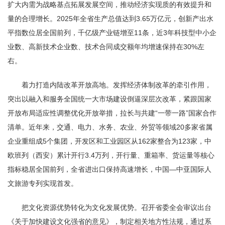
扩大内需为战略基点拓展发展空间，推动经济实现质的有效提升和
量的合理增长。2025年全省生产总值达到3.65万亿元，创新产出水
平指数位居全国前列，千亿级产业链增至11条，近3年科技型中小企
业数、高新技术企业数、技术合同成交额年均增速保持在30%左
右。
着力打造内陆改革开放高地。发挥经济体制改革的牵引作用，
突出以融入和服务全国统一大市场建设倒逼深层次改革，紧跟国家
开放布局适应性调整优化开放举措，拉长与共建“一带一路”国家合作
清单。近年来，交通、电力、水务、农业、外贸等领域20多家省属
企业重组成5个集团，开发区和工业园区从162家整合为123家，中
欧班列（西安）累计开行3.4万列，开行量、重箱率、货运量等核心
指标稳居全国前列，全省进出口保持高速增长，中国—中亚国际人
文旅游专列实现首发。
把文化资源优势转化为文化发展优势。召开省委全会审议出台
《关于加快建设文化强省的意见》，制定相关地方性法规，通过系