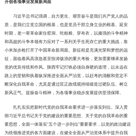
开创各项事业发展新局面
习近平总书记强调，自力更生、艰苦奋斗是我们共产党人的品
质，是我们立党立国的根基，也是党员干部立身立业的根基。延安
时期，老一辈革命家住窑洞、吃粗粮、穿布衣，以顽强的斗争精神
和高超的斗争本领有力应对了一系列关乎生死存亡的重大挑战，靠
小米加步枪打开了中国革命新局面。新征程是充满光荣和梦想的远
征，面临着风高浪急甚至惊涛骇浪的重大考验，更加需要继承发扬
党的优良传统和作风。陕西牢记打铁必须自身硬的道理，以永远在
路上的坚韧和执着纵深推进全面从严治党，以赶考的清醒和坚定不
断深化自我革命，尤其是通过匡正政绩观持续锻造过硬队伍、树立
新风正气、提振奋斗精神，为各项事业稳步发展提供坚强保障。
扎扎实实把新时代党的自我革命要求进一步落实到位。深入贯
彻习近平总书记关于党的建设的重要思想、关于党的自我革命的重
要思想，全面一体落实“五个进一步到位”重要要求，以党的政治建设
为统领推进党的各方面建设，在健全全面从严治党体系中提升自我