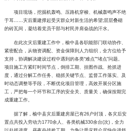
项目现场，挖掘机轰鸣、压路机穿梭、机械轰鸣声不绝
于耳……灾后重建撑起受灾群众对新生活的希望;层层叠砌
的砖瓦间，凝结着党员干部与村民并肩奋战的汗水。
在此次灾后重建工作中，榆中县各职能部门联动协作、
紧密配合，从物资调配、资金保障到人力组织，全方位给予
支持，协调解决建设过程中遇到的各类“难点”“堵点”问题。
项目施工方紧盯时间节点，倒排工期、挂图作战、抢抓进
度，通过分解工作任务、稳抓关键节点、监督工作落实、及
时动态调整等手段，不断优化项目管理，高效开展分区施
工，严把每一个环节和工序的安全关、质量关，确保按期完
成重建工作。
据了解，榆中县灾后重建房屋已有26户封顶，各灾后安
置点共投入劳动力1770余人、各类机械330余台(次)，全力
以赴抓进度，昼夜奋战抢工期，力争让受灾群众尽快住进舒