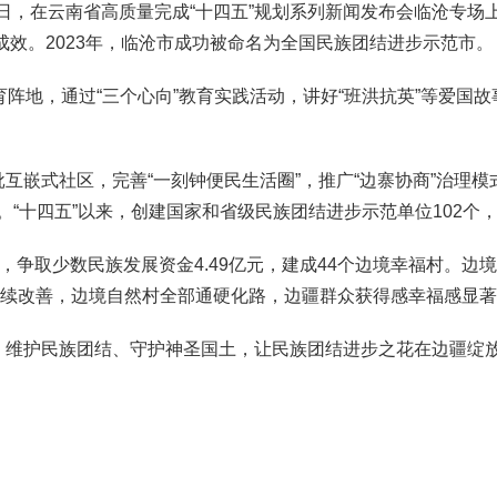
12日，在云南省高质量完成“十四五”规划系列新闻发布会临沧专
效。2023年，临沧市成功被命名为全国民族团结进步示范市。
地，通过“三个心向”教育实践活动，讲好“班洪抗英”等爱国故事
式社区，完善“一刻钟便民生活圈”，推广“边寨协商”治理模
路。“十四五”以来，创建国家和省级民族团结进步示范单位102
取少数民族发展资金4.49亿元，建成44个边境幸福村。边境村农
。民生持续改善，边境自然村全部通硬化路，边疆群众获得感幸福感显
维护民族团结、守护神圣国土，让民族团结进步之花在边疆绽