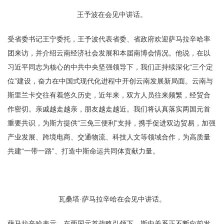
王予波在会见中讲话。
受省委书记王宁委托，王予波代表省委、省政府欢迎萨马拉辛哈率
团来访，并介绍云南经济社会发展和本届南博会情况。他说，在以
习近平同志为核心的中共中央坚强领导下，我们正持续深化“三个定
位”建设，奋力在中国式现代化进程中开创云南发展新局面。云南与
斯里兰卡交往有着悠久历史，近年来，双方人员往来频繁，经贸合
作密切。亲戚越走越亲，朋友越走越近。我们将认真落实两国元首
重要共识，为斯方提供“三免三便利”支持，携手促进双边贸易，加强
产业发展、跨境电商、交通物流、科技人文等领域合作，为高质量
共建“一带一路”、打造中斯命运共同体贡献力量。
瓦桑塔·萨马拉辛哈在会见中讲话。
萨马拉辛哈表示，在两国元首战略引领下，斯中关系正不断向前发