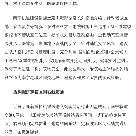
施工对周边群众生活、医院诊疗的干扰。
南宁轨道建设集团土建工程部副部长刘松地介绍，针对老城区
地下管线复杂等情况，在对医科大一附院站施工中运用BIM三维建模
模拟地下管线空间位置、提前规划管线迁改路由，全程动态监测管
线变形，保障施工期间地下管线的安全；针对基坑安全风险，建设
团队严格执行公司管理制度，充分利用“智能自动化监测+全天候人
工巡检”双重防控机制，实现深基坑开挖期间变形、沉降实时监测，
保障了周边建（构）筑物安全。此次医科大一附院站主体结构的顺
利封顶为南宁老城区同类地铁工程建设积累了宝贵的实践经验。
盾构掘进定横区间右线贯通
近日，随着盾构机缓缓进入钢套筒后停止刀盘转动，南宁轨道
交通6号线一期工程定秋坡站至横岭站盾构区间（以下简称定横区
间）右线顺利完成贯通，这是继同乐站—定秋坡站区间双线贯通后
的又一条贯通隧道。