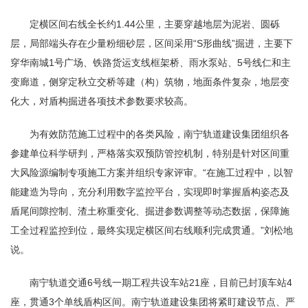
定横区间右线全长约1.44公里，主要穿越地层为泥岩、圆砾
层，局部端头存在少量粉细砂层，区间采用“S形曲线”掘进，主要下
穿华南城1号广场、铁路货运支线框架桥、雨水泵站、5号线仁和主
变廊道，侧穿定秋立交桥等建（构）筑物，地面条件复杂，地层变
化大，对盾构掘进各项技术参数要求较高。
为有效防范施工过程中的各类风险，南宁轨道建设集团组织各
参建单位科学研判，严格落实双预防管控机制，特别是针对区间重
大风险源编制专项施工方案并组织专家评审。“在施工过程中，以智
能建造为导向，充分利用数字监控平台，实现即时掌握盾构姿态及
盾尾间隙控制、渣土称重变化、掘进参数调整等动态数据，保障施
工全过程监控到位，最终实现定横区间右线顺利完成贯通。”刘松地
说。
南宁轨道交通6号线一期工程共设车站21座，目前已封顶车站4
座，贯通3个单线盾构区间。南宁轨道建设集团将紧盯建设节点、严