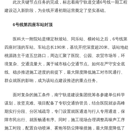
此次关键节点任务的完成，标志着南宁轨道交通6号线一期工程
建设迈入新阶段，为全线开通初期运营奠定了坚实基础。
6号线第四座车站封顶
医科大一附院站是继定秋坡站、同乐站、横岭站之后，6号线第
四座封顶的车站。车站总长190米，基坑开挖深度超20米。该站地处
桃源路主干道五岔路口，周边汇聚了医院、公园、农贸市场等，环
境复杂、交通流量大，属于城市核心交通节点。如何在严守安全底
线、稳步推进施工进度的前提下，最大限度降低施工对市民通行、
群众就医的影响，成为该站点建设推进的重点任务。
面对复杂的施工条件，南宁轨道建设集团统筹各参建单位科学
谋划，攻坚克难。项目配备了专职交通协管员，结合医院就诊高峰
期实行分段、分区域疏导，专门设置就医通道与行人专用通道，保
障市民出行、就医畅通有序。同时，施工现场合理调整高噪声工序
施工时段，配置自动喷淋、雾炮等防尘降噪措施，最大限度降低了