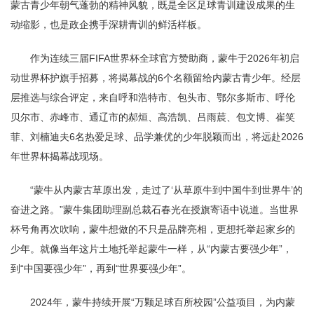
蒙古青少年朝气蓬勃的精神风貌，既是全区足球青训建设成果的生
动缩影，也是政企携手深耕青训的鲜活样板。
作为连续三届FIFA世界杯全球官方赞助商，蒙牛于2026年初启
动世界杯护旗手招募，将揭幕战的6个名额留给内蒙古青少年。经层
层推选与综合评定，来自呼和浩特市、包头市、鄂尔多斯市、呼伦
贝尔市、赤峰市、通辽市的郝烜、高浩凯、吕雨莀、包文博、崔笑
菲、刘楠迪夫6名热爱足球、品学兼优的少年脱颖而出，将远赴2026
年世界杯揭幕战现场。
“蒙牛从内蒙古草原出发，走过了‘从草原牛到中国牛到世界牛’的
奋进之路。”蒙牛集团助理副总裁石春光在授旗寄语中说道。当世界
杯号角再次吹响，蒙牛想做的不只是品牌亮相，更想托举起家乡的
少年。就像当年这片土地托举起蒙牛一样，从“内蒙古要强少年”，
到“中国要强少年”，再到“世界要强少年”。
2024年，蒙牛持续开展“万颗足球百所校园”公益项目，为内蒙