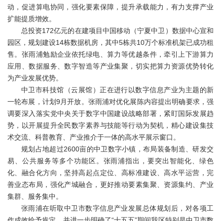
动，促进算电协同，强化要素保障，提升承载能力，有力支撑产业
扩能提质增效。
总投资172亿元的在建项目中国移动（宁夏中卫）数据中心宣和
园区，规划建设14栋数据机房，其中5栋共10万个标准机架已成功租
售。张雨浦勉励企业依托绿电、算力等优越条件，牵引上下游算力
应用、数据服务、数字智造等产业集聚，切实把算力资源优势转化
为产业发展优势。
中卫市科技馆（云展馆）正在进行以数字信息产业为主题的新
一轮布展，计划9月开放。张雨浦对优化展陈内容提出明确要求，强
调要深入落实党中央关于数字中国建设战略部署，紧盯国际发展趋
势，以开展提升全民数字素养与技能等行动为契机，精心建设集技
术交流、科普教育、产业推介于一体的高水平展示窗口。
规划占地超过2600亩的中卫数字小镇，布局装备制造、研发交
易、公共服务等多个功能区。张雨浦指出，要突出智能化、绿色
化、融合化方向，坚持高起点定位、高标准建设、高水平运营，完
善业态布局，强化产城融合，更好推动要素集聚、资源集约、产业
集群、服务集中。
张雨浦在听取中卫市数字信息产业发展总体规划后，对各项工
作成效给予肯定，并进一步明确了“十五五”期间我区特别是中卫市数