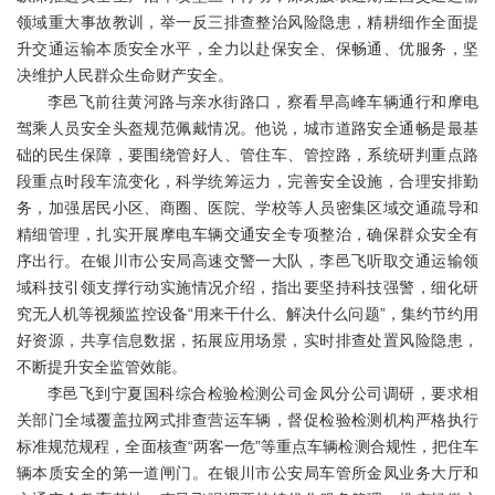
领域重大事故教训，举一反三排查整治风险隐患，精耕细作全面提
升交通运输本质安全水平，全力以赴保安全、保畅通、优服务，坚
决维护人民群众生命财产安全。
李邑飞前往黄河路与亲水街路口，察看早高峰车辆通行和摩电
驾乘人员安全头盔规范佩戴情况。他说，城市道路安全通畅是最基
础的民生保障，要围绕管好人、管住车、管控路，系统研判重点路
段重点时段车流变化，科学统筹运力，完善安全设施，合理安排勤
务，加强居民小区、商圈、医院、学校等人员密集区域交通疏导和
精细管理，扎实开展摩电车辆交通安全专项整治，确保群众安全有
序出行。在银川市公安局高速交警一大队，李邑飞听取交通运输领
域科技引领支撑行动实施情况介绍，指出要坚持科技强警，细化研
究无人机等视频监控设备“用来干什么、解决什么问题”，集约节约用
好资源，共享信息数据，拓展应用场景，实时排查处置风险隐患，
不断提升安全监管效能。
李邑飞到宁夏国科综合检验检测公司金凤分公司调研，要求相
关部门全域覆盖拉网式排查营运车辆，督促检验检测机构严格执行
标准规范规程，全面核查“两客一危”等重点车辆检测合规性，把住车
辆本质安全的第一道闸门。在银川市公安局车管所金凤业务大厅和