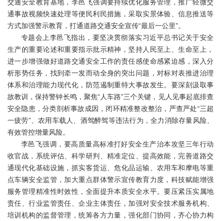
交通安全教育基地，李邑飞强调要持续优化服务管理，推广轻微交
通事故视频快速处理等便民利民措施，采取实景体验、信息推送等
方式加强警示教育，打通道路交通安全宣传“最后一公里”。
专题会上李邑飞指出，要坚决贯彻落实习近平总书记关于安全
生产的重要论述和重要指示批示精神，坚持人民至上、生命至上，
进一步增强做好道路交通安全工作的责任感使命感紧迫感，深入分
析形势任务，找到牵一发而动全身的突出问题，对标对表推进治理
体系和治理能力现代化，防范遏制重特大事故发生。要深刻汲取事
故教训，保持警钟长鸣，聚焦“人车路”三个关键，见人见事起底排查
安全隐患，分类剖析事故成因，闭环精准整改整治，严查严处“三超
一疲劳”、农用车载人、酒驾醉驾等违法行为，全力消除存量风险、
有效管控增量风险。
李邑飞强调，要高质量高标准打好安全生产治本攻坚三年行动
收官战，系统评估、科学研判、精准定位、提高效能，完善道路交
通现代化基础设施，抓实客货运、危化品运输、农用车和摩电等重
点车辆安全监管，加大重点群体警示宣传教育力度，科技赋能增强
服务管理精准性时效性，全面提升本质安全水平。要压紧压实属地
责任、行业监管责任、企业主体责任，加强对安全技术服务机构、
培训机构的监督管理，统筹各方力量，强化部门协同，齐心协力构