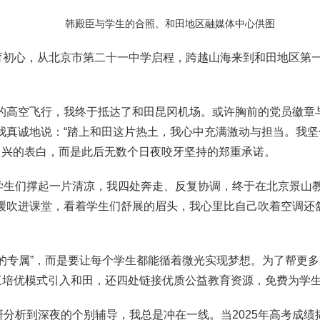
韩殿臣与学生的合照。和田地区融媒体中心供图
育初心，从北京市第二十一中学启程，跨越山海来到和田地区第一
的高空飞行，我终于抵达了和田昆冈机场。或许胸前的党员徽章
我真诚地说：“踏上和田这片热土，我心中充满激动与担当。我
即兴的表白，而是此后无数个日夜咬牙坚持的郑重承诺。
们撑起一片清凉，我四处奔走、反复协调，终于在北京景山教育
缓吹进课堂，看着学生们舒展的眉头，我心里比自己吹着空调还
专属”，而是要让每个学生都能循着微光实现梦想。为了帮更多家
高三培优模式引入和田，还四处链接优质公益教育资源，免费为学
析到深夜的个别辅导，我总是冲在一线。当2025年高考成绩