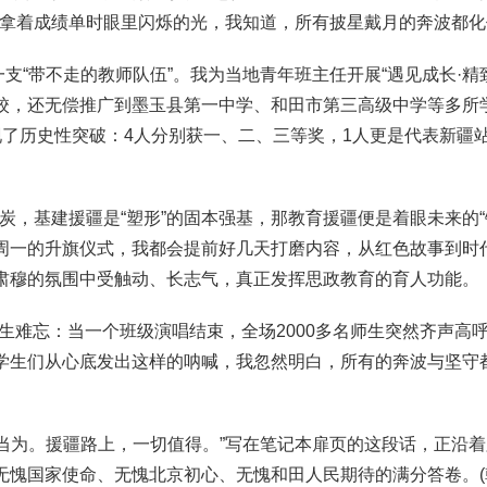
生们拿着成绩单时眼里闪烁的光，我知道，所有披星戴月的奔波都
带不走的教师队伍”。我为当地青年班主任开展“遇见成长·精致
校，还无偿推广到墨玉县第一中学、和田市第三高级中学等多所
现了历史性突破：4人分别获一、二、三等奖，1人更是代表新疆
，基建援疆是“塑形”的固本强基，那教育援疆便是着眼未来的“
周一的升旗仪式，我都会提前好几天打磨内容，从红色故事到时
肃穆的氛围中受触动、长志气，真正发挥思政教育的育人功能。
忘：当一个班级演唱结束，全场2000多名师生突然齐声高呼
学生们从心底发出这样的呐喊，我忽然明白，所有的奔波与坚守
为。援疆路上，一切值得。”写在笔记本扉页的这段话，正沿着
无愧国家使命、无愧北京初心、无愧和田人民期待的满分答卷。(