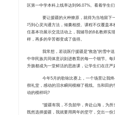
区第一中学本科上线率达到96.07%。看着学
要让援疆的火种燎原，就得为当地留下一支“
巧到心灵沟通方法，倾囊相授。课程不仅覆盖本
任基本功展示交流活动上，我辅导的8名教师实
样，再多的辛苦都变成了值得。
我常想，若说医疗援疆是“救急”的雪中送炭
中华民族共同体意识刻进教育的每一个细节。每
升旗都成为一堂鲜活的思政课，让学生们在庄严
今年5月的歌咏比赛上，一个场景让我终生难
彻礼堂，感动的泪水瞬间模糊了视线。当和田的
动的模样吗?
“援疆有我，不负韶华，奔赴山海，为所当
既然选择援疆，我就要用两年的坚守，交出一份