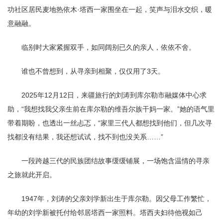
功社区居民麦地热依木·塔西一家围坐在一起，笑声与泪水交织，暖
意融融。
临别时大家紧握双手，如同阔别已久的亲人，依依不舍。
谁也不曾想到，从寻亲到相聚，仅仅用了3天。
2025年12月12日，来疆旅行的刘涛到库尔勒市融媒体中心求
助，“我想找我父亲生前在库尔勒的维吾尔族干妈一家。”她的语气里
带着期盼，也透出一丝忐忑，“家里三代人都想找到他们，但几次寻
找都没有结果，我还想试试，找不到也没关系……”
一段跨越三代的民族团结故事缓缓铺展，一场饱含温情的寻亲
之旅就此开启。
1947年，刘涛的父亲刘学新出生于库尔勒。因父母工作繁忙，
年幼的刘学新被托付给邻居塔西一家照料。塔西夫妇待他视如己