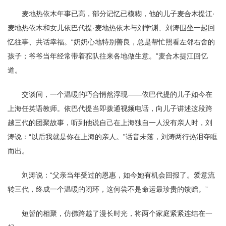
麦地热依木年事已高，部分记忆已模糊，他的儿子麦合木提江·
麦地热依木和女儿依巴代提·麦地热依木与刘学渊、刘涛围坐一起回
忆往事、共话幸福。“奶奶心地特别善良，总是帮忙照看左邻右舍的
孩子；爷爷当年经常带着驼队往来各地做生意。”麦合木提江回忆
道。
交谈间，一个温暖的巧合悄然浮现——依巴代提的儿子如今在
上海任英语教师。依巴代提当即拨通视频电话，向儿子讲述这段跨
越三代的团聚故事，听到他说自己在上海独自一人没有亲人时，刘
涛说：“以后我就是你在上海的亲人。”话音未落，刘涛两行热泪夺眶
而出。
刘涛说：“父亲当年受过的恩惠，如今她有机会回报了。爱意流
转三代，终成一个温暖的闭环，这何尝不是命运最珍贵的馈赠。”
短暂的相聚，仿佛跨越了漫长时光，将两个家庭紧紧连结在一