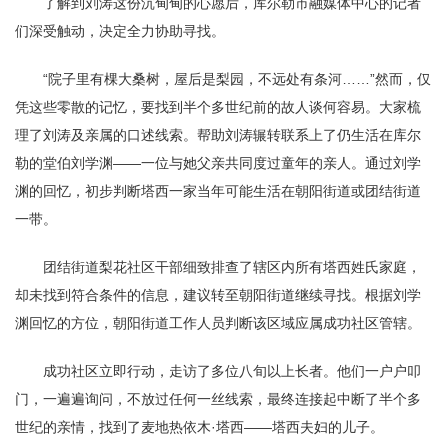
了解到刘涛这份沉甸甸的心愿后，库尔勒市融媒体中心的记者
们深受触动，决定全力协助寻找。
“院子里有棵大桑树，屋后是梨园，不远处有条河……”然而，仅
凭这些零散的记忆，要找到半个多世纪前的故人谈何容易。大家梳
理了刘涛及亲属的口述线索。帮助刘涛辗转联系上了仍生活在库尔
勒的堂伯刘学渊——一位与她父亲共同度过童年的亲人。通过刘学
渊的回忆，初步判断塔西一家当年可能生活在朝阳街道或团结街道
一带。
团结街道梨花社区干部细致排查了辖区内所有塔西姓氏家庭，
却未找到符合条件的信息，建议转至朝阳街道继续寻找。根据刘学
渊回忆的方位，朝阳街道工作人员判断该区域应属成功社区管辖。
成功社区立即行动，走访了多位八旬以上长者。他们一户户叩
门，一遍遍询问，不放过任何一丝线索，最终连接起中断了半个多
世纪的亲情，找到了麦地热依木·塔西——塔西夫妇的儿子。