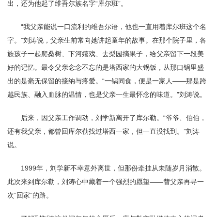
出，还为他起了维吾尔族名字“库尔班”。
“我父亲能说一口流利的维吾尔语，他也一直用着库尔班这个名
字。”刘涛说，父亲生前常向她讲起童年的故事。在那个院子里，各
族孩子一起爬桑树、下河嬉戏、去梨园摘果子，给父亲留下一段美
好的记忆。最令父亲念念不忘的是塔西家的大锅饭，从那口锅里盛
出的是毫无保留的接纳与疼爱。“一锅同食，便是一家人——那是跨
越民族、融入血脉的温情，也是父亲一生最怀念的味道。”刘涛说。
后来，因父亲工作调动，刘学新离开了库尔勒。“爷爷、伯伯，
还有我父亲，都曾回库尔勒找过塔西一家，但一直没找到。”刘涛
说。
1999年，刘学新不幸意外离世，但那份牵挂从未随岁月消散。
此次来到库尔勒，刘涛心中藏着一个强烈的愿望——替父亲再寻一
次“回家”的路。