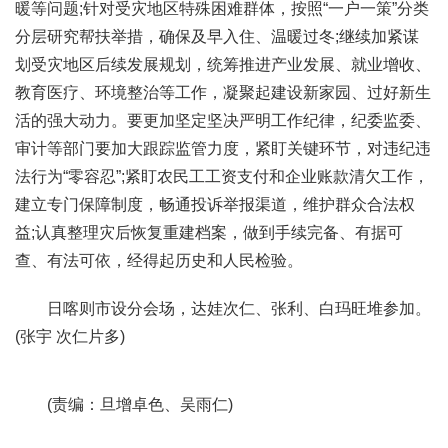
暖等问题;针对受灾地区特殊困难群体，按照“一户一策”分类
分层研究帮扶举措，确保及早入住、温暖过冬;继续加紧谋
划受灾地区后续发展规划，统筹推进产业发展、就业增收、
教育医疗、环境整治等工作，凝聚起建设新家园、过好新生
活的强大动力。要更加坚定坚决严明工作纪律，纪委监委、
审计等部门要加大跟踪监管力度，紧盯关键环节，对违纪违
法行为“零容忍”;紧盯农民工工资支付和企业账款清欠工作，
建立专门保障制度，畅通投诉举报渠道，维护群众合法权
益;认真整理灾后恢复重建档案，做到手续完备、有据可
查、有法可依，经得起历史和人民检验。
日喀则市设分会场，达娃次仁、张利、白玛旺堆参加。
(张宇 次仁片多)
(责编：旦增卓色、吴雨仁)