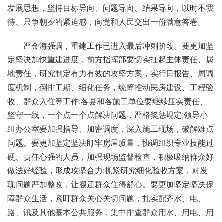
发展思想，坚持目标导向、问题导向、结果导向，以时不我
待、只争朝夕的紧迫感，向党和人民交出一份满意答卷。
严金海强调，重建工作已进入最后冲刺阶段。要更加坚
定坚决加快重建进度，前方指挥部要切实扛起主体责任、属
地责任，研究制定有力有效的攻坚方案，实行日报告、周调
度机制，倒排工期、细化任务，统筹推动民房建设、工程验
收、群众入住等工作;各县和各施工单位要继续压实责任、
坚守一线，一个点一个点解决问题，严格奖惩规定;领导小
组办公室要加强指导、加密调度，深入施工现场，破解难点
问题。要更加坚定坚决盯牢房屋质量，协调组织专业技能过
硬、责任心强的人员，加强现场监督检查，积极吸纳群众好
做法好经验，形成攻坚合力;抓紧研究细化验收方案，对发
现问题严加整改，让搬迁群众住得舒心。要更加坚定坚决保
障群众生活，紧盯群众关心关切问题，扎实配齐水、电、
路、讯及其他基本公共服务，集中排查群众用水、用电、用