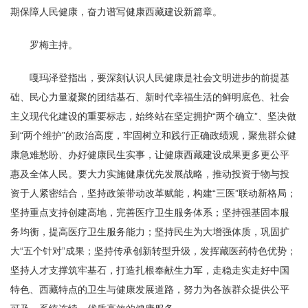
期保障人民健康，奋力谱写健康西藏建设新篇章。
罗梅主持。
嘎玛泽登指出，要深刻认识人民健康是社会文明进步的前提基
础、民心力量凝聚的团结基石、新时代幸福生活的鲜明底色、社会
主义现代化建设的重要标志，始终站在坚定拥护“两个确立”、坚决做
到“两个维护”的政治高度，牢固树立和践行正确政绩观，聚焦群众健
康急难愁盼、办好健康民生实事，让健康西藏建设成果更多更公平
惠及全体人民。要大力实施健康优先发展战略，推动投资于物与投
资于人紧密结合，坚持政策带动改革赋能，构建“三医”联动新格局；
坚持重点支持创建高地，完善医疗卫生服务体系；坚持强基固本服
务均衡，提高医疗卫生服务能力；坚持民生为大增强体质，巩固扩
大“五个针对”成果；坚持传承创新转型升级，发挥藏医药特色优势；
坚持人才支撑筑牢基石，打造扎根奉献生力军，走稳走实走好中国
特色、西藏特点的卫生与健康发展道路，努力为各族群众提供公平