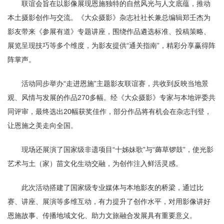
联谊会旨在以影像展现恩施独特的自然风光与人文底蕴，推动
本土摄影创作与交流。《大众摄影》杂志社社长兼总编辑郑壬杰为
影友带来《参展有道》专题讲座，围绕作品遴选标准、投稿策略、
展览呈现技巧等多个维度，为影友提供“通关指南”，精彩分享赢得阵
阵掌声。
活动同步举办“走进恩施”主题影友联谊赛，共收到反映当地景
观、风情与发展的作品270多幅。经《大众摄影》专家与本地评委共
同评审，最终选出20幅获奖佳作，部分作品将有机会在杂志刊登，
让恩施之美走向全国。
现场还展演了国家级非遗项目“十姊妹歌”与“薅草锣鼓”，使光影
艺术与土（家）苗文化生动交融，为创作注入鲜活灵感。
此次活动搭建了国家级专业媒体与本地影友的桥梁，通过比
赛、讲座、展演等多维互动，有力提升了创作水平，对用影像讲好
恩施故事、传播地域文化、助力文旅融合发展具有重要意义。