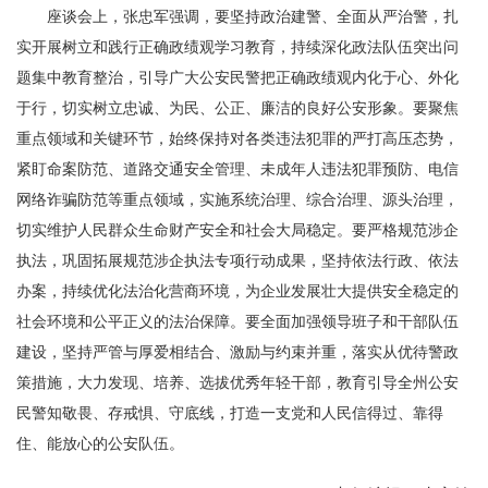
座谈会上，张忠军强调，要坚持政治建警、全面从严治警，扎
实开展树立和践行正确政绩观学习教育，持续深化政法队伍突出问
题集中教育整治，引导广大公安民警把正确政绩观内化于心、外化
于行，切实树立忠诚、为民、公正、廉洁的良好公安形象。要聚焦
重点领域和关键环节，始终保持对各类违法犯罪的严打高压态势，
紧盯命案防范、道路交通安全管理、未成年人违法犯罪预防、电信
网络诈骗防范等重点领域，实施系统治理、综合治理、源头治理，
切实维护人民群众生命财产安全和社会大局稳定。要严格规范涉企
执法，巩固拓展规范涉企执法专项行动成果，坚持依法行政、依法
办案，持续优化法治化营商环境，为企业发展壮大提供安全稳定的
社会环境和公平正义的法治保障。要全面加强领导班子和干部队伍
建设，坚持严管与厚爱相结合、激励与约束并重，落实从优待警政
策措施，大力发现、培养、选拔优秀年轻干部，教育引导全州公安
民警知敬畏、存戒惧、守底线，打造一支党和人民信得过、靠得
住、能放心的公安队伍。