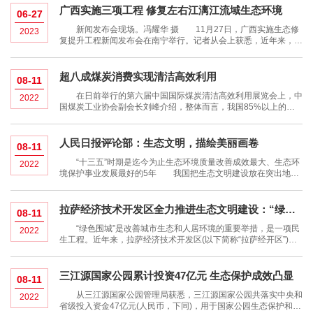
广西实施三项工程 修复左右江漓江流域生态环境
06-27
新闻发布会现场。冯耀华 摄 11月27日，广西实施生态修
2023
复提升工程新闻发布会在南宁举行。记者从会上获悉，近年来，广
西启动左右江流域山水林田湖草生态保护修复工程、桂林漓江流域
生态保护和修复提升工程、蓝色海湾整治行动等三项工程，统筹国
土空间生态修复，探索推进山水
超八成煤炭消费实现清洁高效利用
08-11
在日前举行的第六届中国国际煤炭清洁高效利用展览会上，中
2022
国煤炭工业协会副会长刘峰介绍，整体而言，我国85%以上的煤
炭消费已经基本实现了清洁高效利用和超低排放;煤矿生产集中度
大幅提高，煤矿“三废”和沉陷土地复垦治理不断提升，绿色低碳的
花园式、环境友好型煤
人民日报评论部：生态文明，描绘美丽画卷
08-11
“十三五”时期是迄今为止生态环境质量改善成效最大、生态环
2022
境保护事业发展最好的5年 我国把生态文明建设放在突出地
位，融入经济社会发展各方面和全过程，努力建设人与自然和谐共
生的现代化 不久前，生态环境部公布了第四批国家生态文明建
设示范市县名单，8
拉萨经济技术开发区全力推进生态文明建设：“绿色围城”扮靓拉萨
08-11
“绿色围城”是改善城市生态和人居环境的重要举措，是一项民
2022
生工程。近年来，拉萨经济技术开发区(以下简称“拉萨经开区”)围
绕拉萨市“青山拥南北、碧水灌东西，绿脉系名城、林卡缀家园”的
城市景观特色，深入实施“绿色围城”工程
三江源国家公园累计投资47亿元 生态保护成效凸显
08-11
从三江源国家公园管理局获悉，三江源国家公园共落实中央和
2022
省级投入资金47亿元(人民币，下同)，用于国家公园生态保护和建