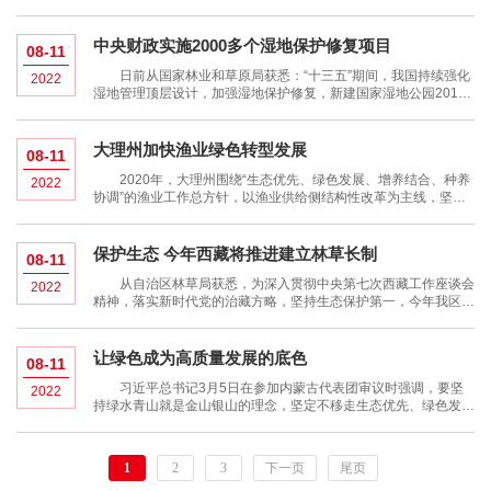
设、基础设施建设、科研监测、草原奖补、生态公益岗位补助等，
为今年正式设园奠定基础。 三江源国家公园管理局生态保护处
负责人介绍，2016年三江源国家
中央财政实施2000多个湿地保护修复项目
08-11
日前从国家林业和草原局获悉：“十三五”期间，我国持续强化
2022
湿地管理顶层设计，加强湿地保护修复，新建国家湿地公园201
处，安排中央财政投入98.7亿元，实施湿地生态效益补偿补助、退
耕还湿、湿地保护与恢复补助项目2000多个。 2016年，国办
印发《湿地保护修复制度方
大理州加快渔业绿色转型发展
08-11
2020年，大理州围绕“生态优先、绿色发展、增养结合、种养
2022
协调”的渔业工作总方针，以渔业供给侧结构性改革为主线，坚持
提质增效、减量增收、绿色发展、富裕渔民，着力加快渔业绿色转
型发展。 注重健康养殖，加快产业转型升级。依托已编制发布
的水域滩涂养殖规划
保护生态 今年西藏将推进建立林草长制
08-11
从自治区林草局获悉，为深入贯彻中央第七次西藏工作座谈会
2022
精神，落实新时代党的治藏方略，坚持生态保护第一，今年我区将
推进建立林草长制，构建属地负责、党政同责、部门协调、全域覆
盖、源头治理的森林和草原保护发展长效机制。 林草长制主要
坚持生态优先、保护第一，牢固树
让绿色成为高质量发展的底色
08-11
习近平总书记3月5日在参加内蒙古代表团审议时强调，要坚
2022
持绿水青山就是金山银山的理念，坚定不移走生态优先、绿色发展
之路。 代表委员表示，良好生态环境是最普惠的民生福祉。奋
进新征程，我们要牢固树立绿水青山就是金山银山的理念，驰而不
息，久久为功，建设生态美、产业兴、
1
2
3
下一页
尾页