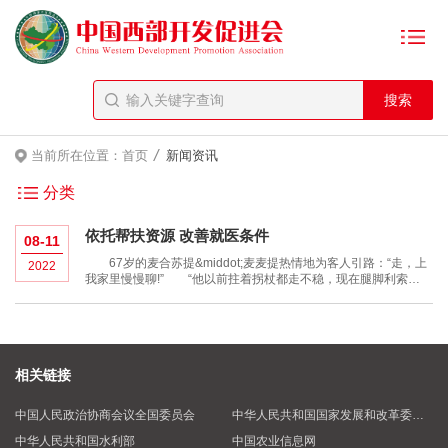
/
当前所在位置：
首页
新闻资讯
分类
依托帮扶资源 改善就医条件
08-11
67岁的麦合苏提&middot;麦麦提热情地为客人引路：“走，上
2022
我家里慢慢聊!” “他以前拄着拐杖都走不稳，现在腿脚利索
了。”招呼客人们坐下后，麦合苏提的妻子热比罕&middot;喀迪尔
说，“这得感谢皮山县人民医院。” 麦合苏提年轻时在建筑
相关链接
中国人民政治协商会议全国委员会
中华人民共和国国家发展和改革委员会
中华人民共和国水利部
中国农业信息网